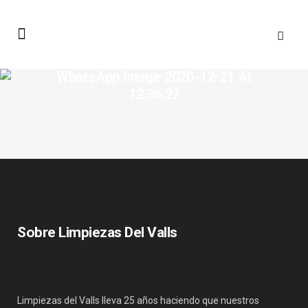
WhatsApp Image 2020-12-21 At
12.36.27
Sobre Limpiezas Del Valls
Limpiezas del Valls lleva 25 años haciendo que nuestros