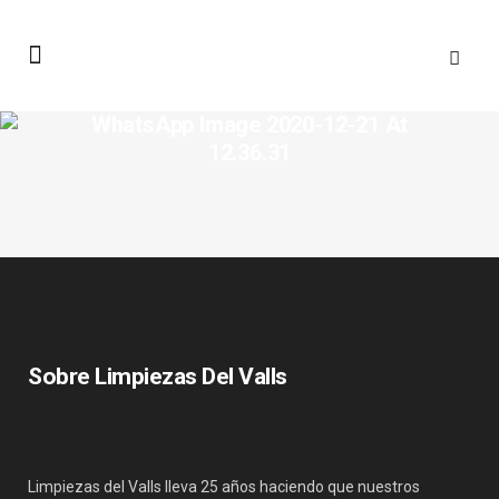
WhatsApp Image 2020-12-21 At
12.36.31
Sobre Limpiezas Del Valls
Limpiezas del Valls lleva 25 años haciendo que nuestros