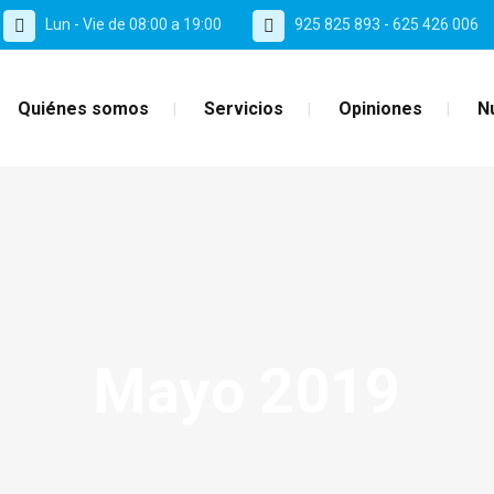
Lun - Vie de 08:00 a 19:00
925 825 893 - 625 426 006
Quiénes somos
Servicios
Opiniones
N
Mayo 2019