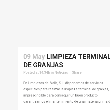
09 May
LIMPIEZA TERMINA
DE GRANJAS
Posted at 14:34h
in
Noticias
Share
En Limpiezas del Valls, S.L. disponemos de servicios
especiales para realizar la limpieza terminal de granjas,
imprescindible para conseguir un buen producto,
garantizamos el mantenimiento de una materia prima de