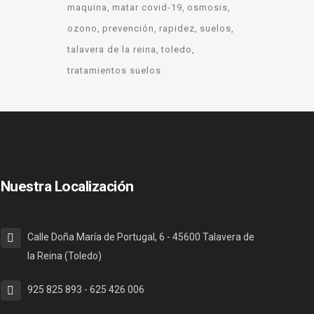
maquina
matar covid-19
osmosis
ozono
prevención
rapidez
suelos
talavera de la reina
toledo
tratamientos suelos
Nuestra Localización
Calle Doña María de Portugal, 6 - 45600 Talavera de
la Reina (Toledo)
925 825 893 - 625 426 006