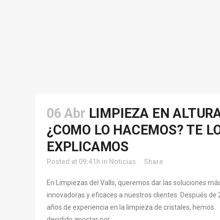
06 Abr
LIMPIEZA EN ALTUR
¿COMO LO HACEMOS? TE L
EXPLICAMOS
Posted at 09:41h
in
Noticias
Share
En Limpiezas del Valls, queremos dar las soluciones má
innovadoras y eficaces a nuestros clientes. Después de 
años de experiencia en la limpieza de cristales, hemos
decidido apostar por...