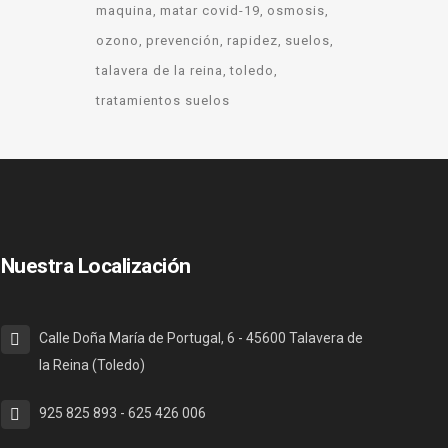
maquina
matar covid-19
osmosis
ozono
prevención
rapidez
suelos
talavera de la reina
toledo
tratamientos suelos
Nuestra Localización
Calle Doña María de Portugal, 6 - 45600 Talavera de
la Reina (Toledo)
925 825 893 - 625 426 006