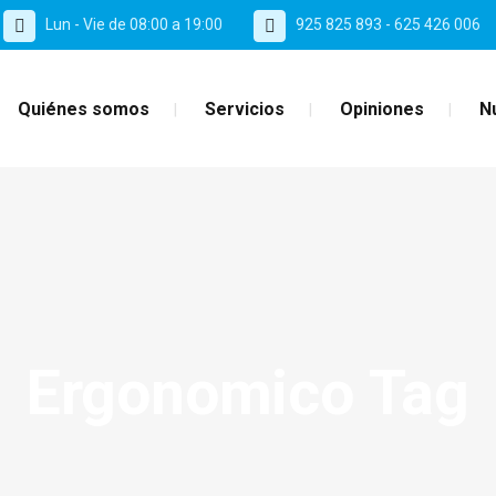
Lun - Vie de 08:00 a 19:00
925 825 893 - 625 426 006
Quiénes somos
Servicios
Opiniones
N
Ergonomico Tag