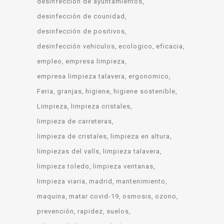
desinfección de ayuntamientos
desinfección de counidad
desinfección de positivos
desinfección vehiculos
ecologico
eficacia
empleo
empresa limpieza
empresa limpieza talavera
ergonomico
Feria
granjas
higiene
higiene sostenible
Limpieza
limpieza cristales
limpieza de carreteras
limpieza de cristales
limpieza en altura
limpiezas del valls
limpieza talavera
limpieza toledo
limpieza ventanas
limpieza viaria
madrid
mantenimiento
maquina
matar covid-19
osmosis
ozono
prevención
rapidez
suelos