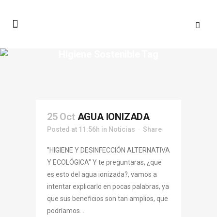
Higiene Sostenible Tag
25 Oct
AGUA IONIZADA
Posted at 11:56h
in
Noticias
Share
"HIGIENE Y DESINFECCIÓN ALTERNATIVA
Y ECOLÓGICA" Y te preguntaras, ¿que
es esto del agua ionizada?, vamos a
intentar explicarlo en pocas palabras, ya
que sus beneficios son tan amplios, que
podríamos...