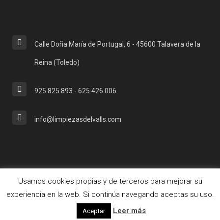
Calle Doña María de Portugal, 6 - 45600 Talavera de la
Reina (Toledo)
925 825 893 - 625 426 006
info@limpiezasdelvalls.com
Usamos cookies propias y de terceros para mejorar su
© Copyright 2018. Designed by LOVE Studios.
Política de
experiencia en la web. Si continúa navegando aceptas su uso.
cookies
/
Política de privacidad
Leer más
Aceptar