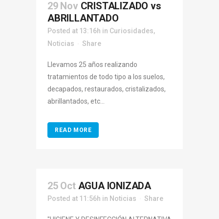
29 Nov
CRISTALIZADO vs
ABRILLANTADO
Posted at 13:16h
in
Curiosidades
,
Noticias
Share
Llevamos 25 años realizando
tratamientos de todo tipo a los suelos,
decapados, restaurados, cristalizados,
abrillantados, etc...
READ MORE
25 Oct
AGUA IONIZADA
Posted at 11:56h
in
Noticias
Share