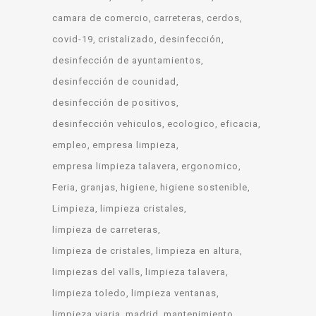
camara de comercio
carreteras
cerdos
covid-19
cristalizado
desinfección
desinfección de ayuntamientos
desinfección de counidad
desinfección de positivos
desinfección vehiculos
ecologico
eficacia
empleo
empresa limpieza
empresa limpieza talavera
ergonomico
Feria
granjas
higiene
higiene sostenible
Limpieza
limpieza cristales
limpieza de carreteras
limpieza de cristales
limpieza en altura
limpiezas del valls
limpieza talavera
limpieza toledo
limpieza ventanas
limpieza viaria
madrid
mantenimiento