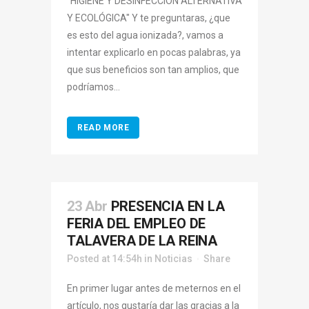
"HIGIENE Y DESINFECCIÓN ALTERNATIVA
Y ECOLÓGICA" Y te preguntaras, ¿que
es esto del agua ionizada?, vamos a
intentar explicarlo en pocas palabras, ya
que sus beneficios son tan amplios, que
podríamos...
READ MORE
23 Abr
PRESENCIA EN LA
FERIA DEL EMPLEO DE
TALAVERA DE LA REINA
Posted at 14:54h
in
Noticias
Share
En primer lugar antes de meternos en el
artículo, nos gustaría dar las gracias a la