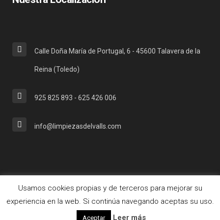
Calle Doña María de Portugal, 6 - 45600 Talavera de la
Reina (Toledo)
925 825 893 - 625 426 006
info@limpiezasdelvalls.com
Usamos cookies propias y de terceros para mejorar su
© Copyright 2018. Designed by LOVE Studios.
Política de
experiencia en la web. Si continúa navegando aceptas su uso.
cookies
/
Política de privacidad
Leer más
Aceptar