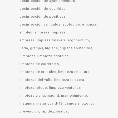
desinfección de ayuntamientos
desinfección de counidad
desinfección de positivos
desinfección vehiculos
ecologico
eficacia
empleo
empresa limpieza
empresa limpieza talavera
ergonomico
Feria
granjas
higiene
higiene sostenible
Limpieza
limpieza cristales
limpieza de carreteras
limpieza de cristales
limpieza en altura
limpiezas del valls
limpieza talavera
limpieza toledo
limpieza ventanas
limpieza viaria
madrid
mantenimiento
maquina
matar covid-19
osmosis
ozono
prevención
rapidez
suelos