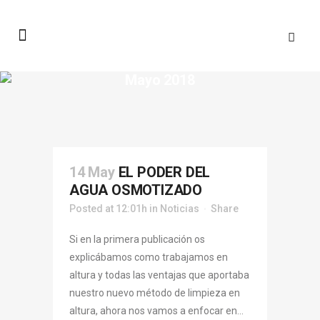
Mayo 2018
14 May
EL PODER DEL
AGUA OSMOTIZADO
Posted at 12:01h
in
Noticias
Share
Si en la primera publicación os
explicábamos como trabajamos en
altura y todas las ventajas que aportaba
nuestro nuevo método de limpieza en
altura, ahora nos vamos a enfocar en...