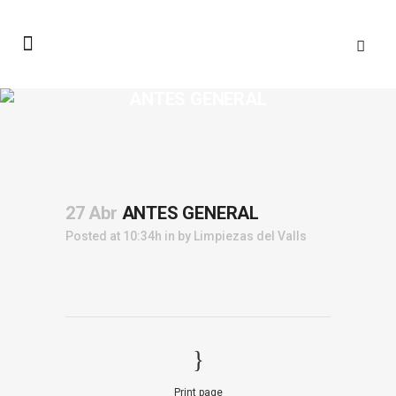
ANTES GENERAL
27 Abr
ANTES GENERAL
Posted at 10:34h
in
by
Limpiezas del Valls
Print page